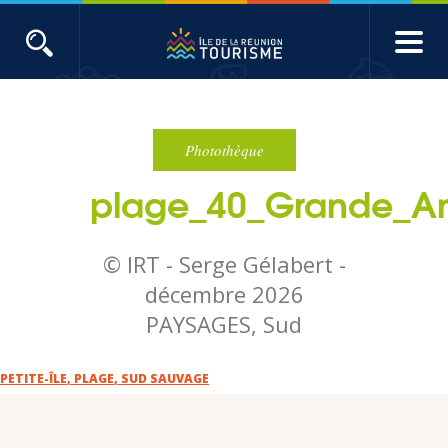
Aller
au
contenu
ACTUALITÉS
principal
Main
Évènements
navigation
Photothèque
plage_40_Grande_A
Produits touristiques
Etudes et indicateurs
© IRT - Serge Gélabert -
décembre 2026
Voyages de presse
PAYSAGES, Sud
Toute l'actualité
PETITE-ÎLE
,
PLAGE
,
SUD SAUVAGE