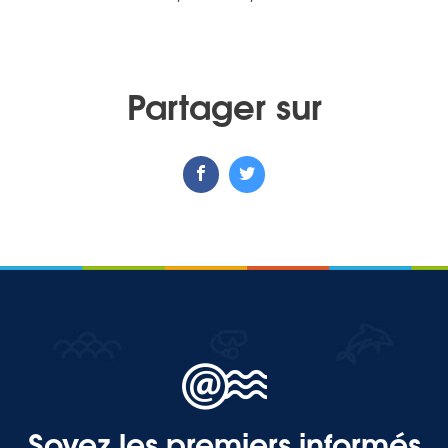
MEDIA
Partager sur
Photothèque
Documents
Top
CONTACT
LES ÎLES VANILLE
Soyez les premiers informés