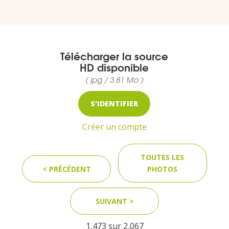
VOUS
Pro. du tourisme
Télécharger la source
Organisateur de voyage
HD disponible
( jpg / 3.81 Mo )
Journaliste
S'IDENTIFIER
Créer un compte
L'IRT
TOUTES LES
Qui sommes nous
< PRÉCÉDENT
PHOTOS
Planning actions IRT
SUIVANT >
Marchés / Achats
1,473 sur
2,067