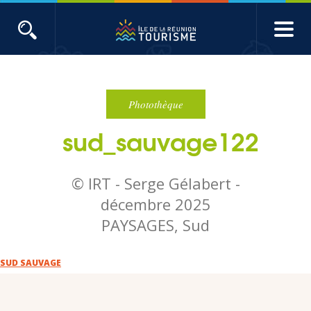
Aller
au
contenu
ACTUALITÉS
principal
Main
Évènements
navigation
Photothèque
sud_sauvage122
Produits touristiques
Etudes et indicateurs
© IRT - Serge Gélabert -
décembre 2025
Voyages de presse
PAYSAGES, Sud
Toute l'actualité
SUD SAUVAGE