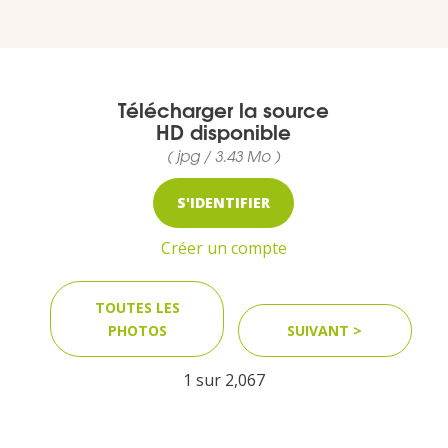
VOUS
Pro. du tourisme
Télécharger la source
Organisateur de voyage
HD disponible
( jpg / 3.43 Mo )
Journaliste
S'IDENTIFIER
Créer un compte
L'IRT
TOUTES LES
Qui sommes nous
PHOTOS
SUIVANT >
Planning actions IRT
1 sur
2,067
Marchés / Achats