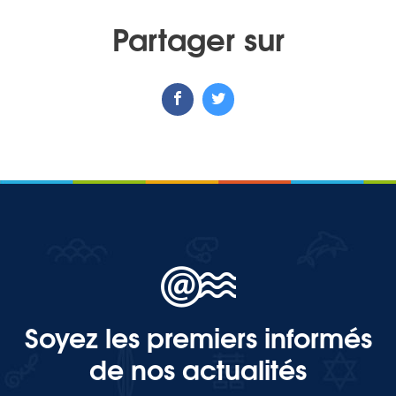
Partager sur
MEDIA
Photothèque
Documents
Top
Soyez les premiers informés
CONTACT
de nos actualités
LES ÎLES VANILLE