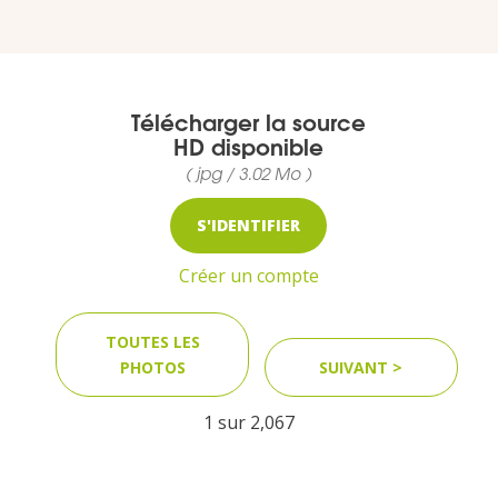
VOUS
Pro. du tourisme
Télécharger la source
Organisateur de voyage
HD disponible
( jpg / 3.02 Mo )
Journaliste
S'IDENTIFIER
Créer un compte
L'IRT
TOUTES LES
Qui sommes nous
PHOTOS
SUIVANT >
Planning actions IRT
1 sur
2,067
Marchés / Achats