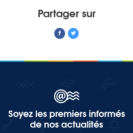
Partager sur
MEDIA
Photothèque
Documents
Top
Soyez les premiers informés
CONTACT
de nos actualités
LES ÎLES VANILLE