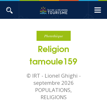
Aller
au
contenu
ACTUALITÉS
principal
Main
Évènements
navigation
Photothèque
Religion
Produits touristiques
tamoule159
Etudes et indicateurs
© IRT - Lionel Ghighi -
Voyages de presse
septembre 2026
POPULATIONS,
Toute l'actualité
RELIGIONS