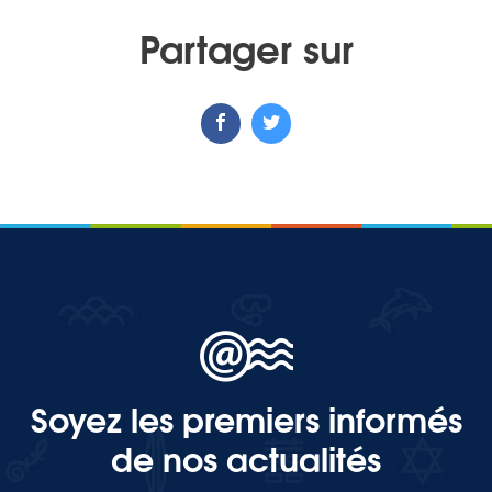
Partager sur
MEDIA
Photothèque
Documents
Top
Soyez les premiers informés
CONTACT
de nos actualités
LES ÎLES VANILLE