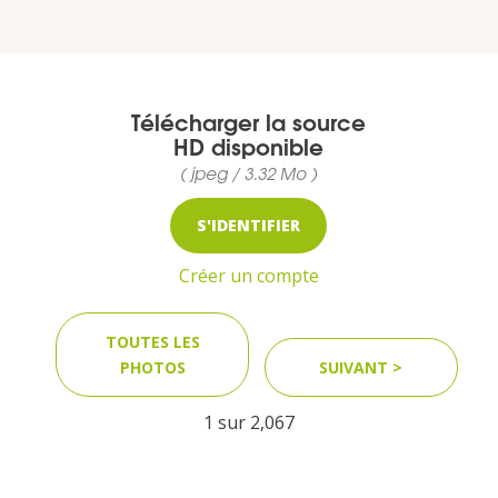
VOUS
Pro. du tourisme
Télécharger la source
Organisateur de voyage
HD disponible
( jpeg / 3.32 Mo )
Journaliste
S'IDENTIFIER
Créer un compte
L'IRT
TOUTES LES
Qui sommes nous
PHOTOS
SUIVANT >
Planning actions IRT
1 sur
2,067
Marchés / Achats