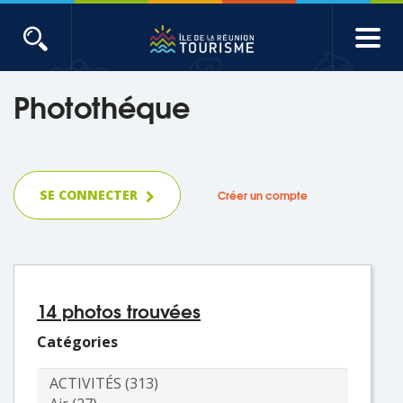
Aller
au
contenu
ACTUALITÉS
principal
Photothéque
Main
Évènements
navigation
Produits touristiques
SE CONNECTER
Créer un compte
Etudes et indicateurs
Voyages de presse
14 photos trouvées
Toute l'actualité
Catégories