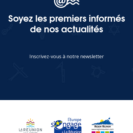
Soyez les premiers informés
MEDIA
de nos actualités
Photothèque
Documents
Inscrivez-vous à notre newsletter
JE M'INSCRIS
Top
CONTACT
LES ÎLES VANILLE