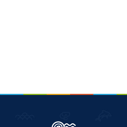
VOUS
Pro. du tourisme
Organisateur de voyage
Journaliste
L'IRT
Qui sommes nous
Planning actions IRT
Marchés / Achats