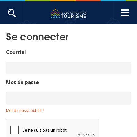
Aller
au
contenu
ACTUALITÉS
principal
Se connecter
Main
Évènements
navigation
Courriel
Produits touristiques
Etudes et indicateurs
Mot de passe
Voyages de presse
Mot de passe oublié ?
Toute l'actualité