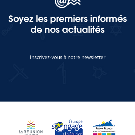
Soyez les premiers informés
MEDIA
de nos actualités
Photothèque
Documents
Inscrivez-vous à notre newsletter
JE M'INSCRIS
Top
CONTACT
LES ÎLES VANILLE