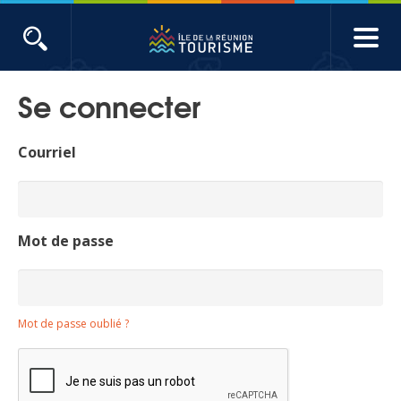
Aller
au
contenu
ACTUALITÉS
principal
Se connecter
Main
Évènements
navigation
Courriel
Produits touristiques
Etudes et indicateurs
Mot de passe
Voyages de presse
Mot de passe oublié ?
Toute l'actualité