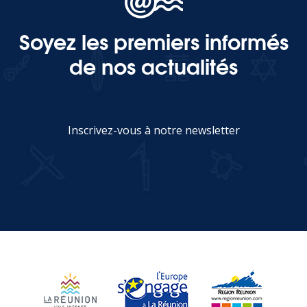
Soyez les premiers informés
MEDIA
de nos actualités
Photothèque
Documents
Inscrivez-vous à notre newsletter
JE M'INSCRIS
Top
CONTACT
LES ÎLES VANILLE