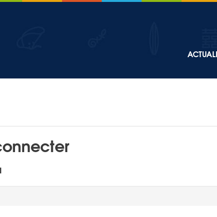
Top
ACTUALI
Main
navigation
connecter
l