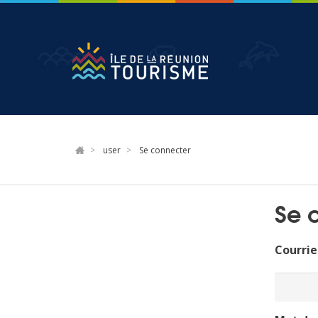
Aller
au
contenu
principal
user
Se connecter
Se 
Courrie