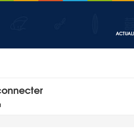
Top
ACTUALI
Main
navigation
connecter
l