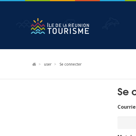
Aller
au
contenu
principal
user
Se connecter
Se 
Courrie