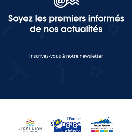
Soyez les premiers informés
MEDIA
de nos actualités
Photothèque
Documents
Inscrivez-vous à notre newsletter
JE M'INSCRIS
Top
CONTACT
LES ÎLES VANILLE