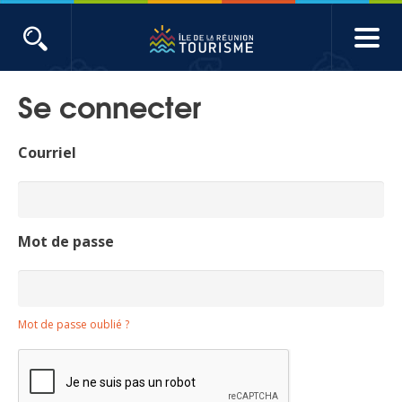
Aller
au
contenu
ACTUALITÉS
principal
Se connecter
Main
Évènements
navigation
Courriel
Produits touristiques
Etudes et indicateurs
Mot de passe
Voyages de presse
Mot de passe oublié ?
Toute l'actualité