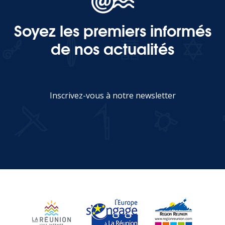
Soyez les premiers informés
MEDIA
de nos actualités
Photothèque
Documents
Inscrivez-vous à notre newsletter
JE M'INSCRIS
Top
CONTACT
LES ÎLES VANILLE