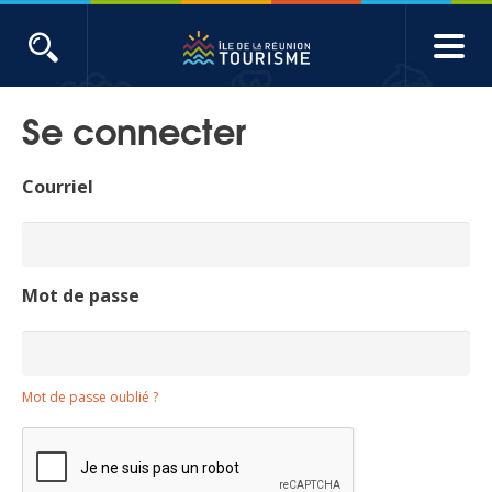
Aller
au
contenu
ACTUALITÉS
principal
Se connecter
Main
Évènements
navigation
Courriel
Produits touristiques
Etudes et indicateurs
Mot de passe
Voyages de presse
Mot de passe oublié ?
Toute l'actualité