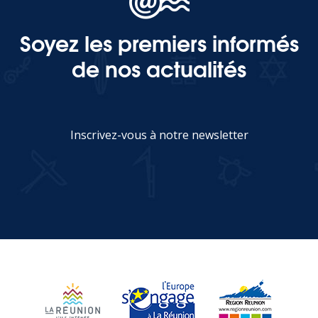
Soyez les premiers informés
MEDIA
de nos actualités
Photothèque
Documents
Inscrivez-vous à notre newsletter
JE M'INSCRIS
Top
CONTACT
LES ÎLES VANILLE