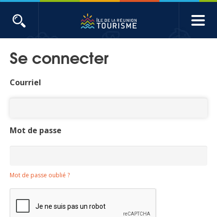
Aller
au
contenu
ACTUALITÉS
principal
Se connecter
Main
Évènements
navigation
Courriel
Produits touristiques
Etudes et indicateurs
Mot de passe
Voyages de presse
Mot de passe oublié ?
Toute l'actualité