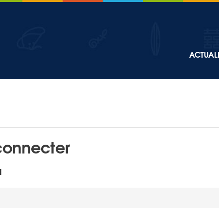
Top
ACTUALI
Main
navigation
connecter
l