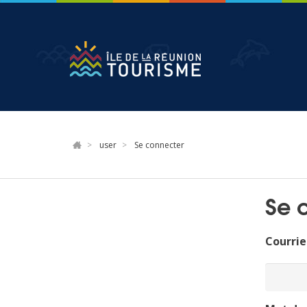
Aller
au
contenu
principal
user
Se connecter
Se 
Courrie