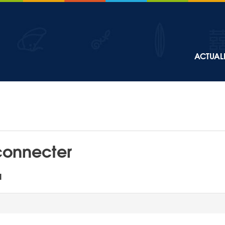
Top
ACTUALI
Main
navigation
connecter
l