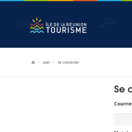
Aller
au
contenu
principal
user
Se connecter
Se 
Courrie