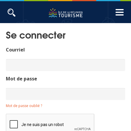
Aller
au
contenu
ACTUALITÉS
principal
Se connecter
Main
Évènements
navigation
Courriel
Produits touristiques
Etudes et indicateurs
Mot de passe
Voyages de presse
Mot de passe oublié ?
Toute l'actualité