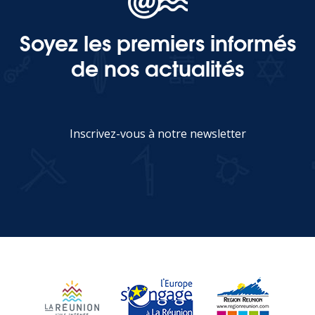
Soyez les premiers informés
MEDIA
de nos actualités
Photothèque
Documents
Inscrivez-vous à notre newsletter
JE M'INSCRIS
Top
CONTACT
LES ÎLES VANILLE