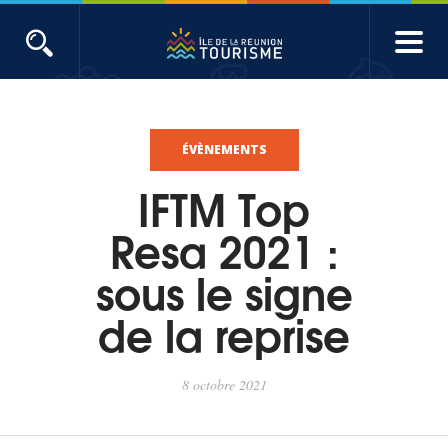
Aller
au
contenu
ACTUALITÉS
principal
Main
Évènements
navigation
ÉVÈNEMENTS
IFTM Top
Produits touristiques
Resa 2021 :
Etudes et indicateurs
sous le signe
de la reprise
Voyages de presse
Toute l'actualité
8 octobre 2021