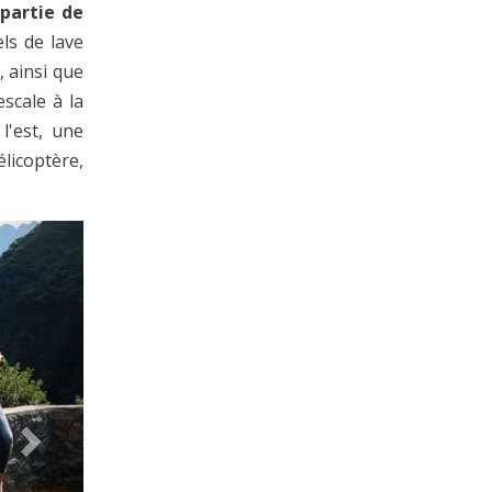
 partie de
ls de lave
, ainsi que
scale à la
l'est, une
élicoptère,
Next