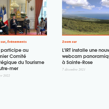
 sur
,
Évènements
Zoom sur
T participe au
L’IRT installe une nou
mier Comité
webcam panoramiq
atégique du Tourisme
à Sainte-Rose
utre-mer
7 décembre 2021
ier 2022