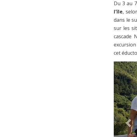
Du 3 au 7
l'île
, selo
dans le su
sur les s
cascade N
excursion 
cet éducto
Pre