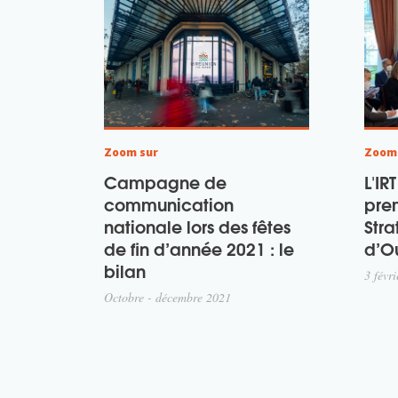
Zoom sur
Zoom
Campagne de
L'IR
communication
pre
nationale lors des fêtes
Str
de fin d’année 2021 : le
d’O
bilan
3 févr
Octobre - décembre 2021