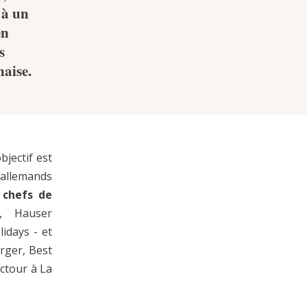
 à un
en
s
naise.
bjectif est
allemands
 chefs de
, Hauser
idays - et
rger, Best
ctour à La