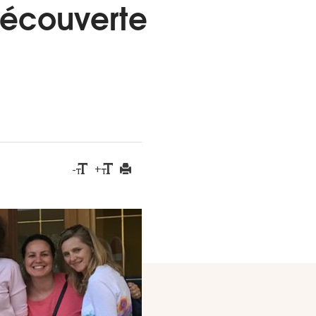
découverte
-
+