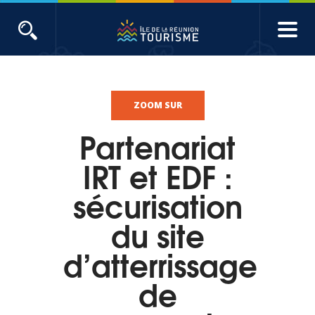
Aller
au
contenu
ACTUALITÉS
principal
Main
Évènements
navigation
ZOOM SUR
Partenariat
Produits touristiques
IRT et EDF :
Etudes et indicateurs
sécurisation
du site
Voyages de presse
d’atterrissage
Toute l'actualité
de