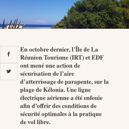
MEDIA
Photothèque
En octobre dernier, l’Île de La
Documents
Réunion Tourisme (IRT) et EDF
ont mené une action de
sécurisation de l’aire
d’atterrissage de parapente, sur la
plage de Kélonia. Une ligne
Top
électrique aérienne a été enfouie
afin d’offrir des conditions de
CONTACT
sécurité optimales à la pratique
LES ÎLES VANILLE
de vol libre.