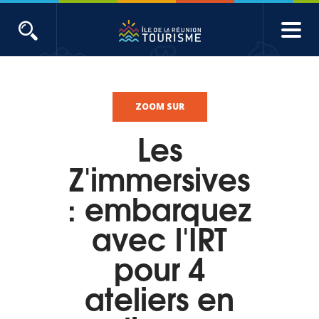
Aller
au
contenu
ACTUALITÉS
principal
Main
Évènements
navigation
ZOOM SUR
Les
Produits touristiques
Z'immersives
Etudes et indicateurs
: embarquez
avec l'IRT
Voyages de presse
pour 4
Toute l'actualité
ateliers en