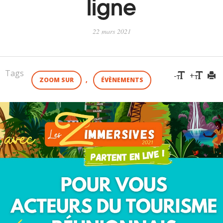
ligne
VOUS
Pro. du tourisme
22 mars 2021
Organisateur de voyage
Tags
-
+
ZOOM SUR
,
ÉVÈNEMENTS
Journaliste
L'IRT
Qui sommes nous
Planning actions IRT
Marchés / Achats