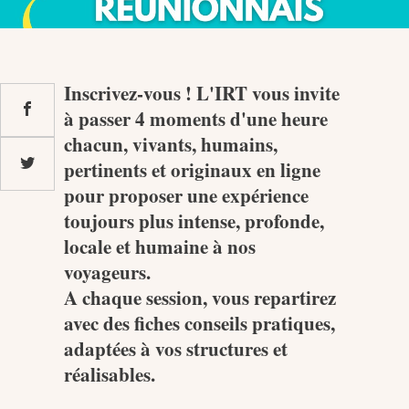
MEDIA
Inscrivez-vous ! L'IRT vous invite
Photothèque
à passer 4 moments d'une heure
chacun, vivants, humains,
pertinents et originaux en ligne
Documents
pour proposer une expérience
toujours plus intense, profonde,
locale et humaine à nos
voyageurs.
A chaque session, vous repartirez
Top
avec des fiches conseils pratiques,
CONTACT
adaptées à vos structures et
réalisables.
LES ÎLES VANILLE