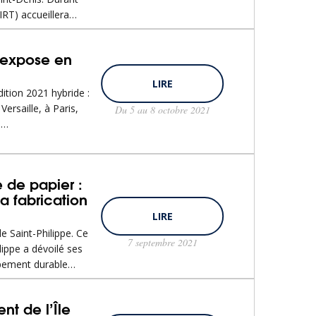
IRT) accueillera…
 expose en
LIRE
ition 2021 hybride :
Versaille, à Paris,
Du 5 au 8 octobre 2021
a…
 de papier :
a fabrication
LIRE
e Saint-Philippe. Ce
7 septembre 2021
lippe a dévoilé ses
ppement durable…
nt de l’Île