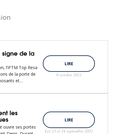
nion
 signe de la
LIRE
lon, l’IFTM Top Resa
ions de la porte de
8 octobre 2021
xposants et…
ent les
ues
LIRE
at ouvre ses portes
Les 23 et 24 septembre 2021
int-Denis. Durant