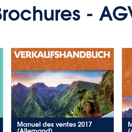
Brochures - AG
Manuel des ventes 2017
M
(Allemand)
(