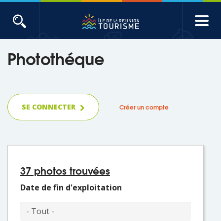
Aller
au
contenu
ACTUALITÉS
principal
Photothéque
Main
Évènements
navigation
Produits touristiques
SE CONNECTER
Créer un compte
Etudes et indicateurs
Voyages de presse
37 photos trouvées
Toute l'actualité
Date de fin d'exploitation