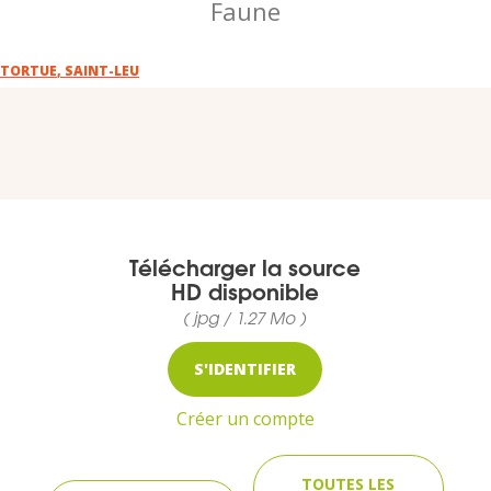
Faune
VOUS
Pro. du tourisme
TORTUE
,
SAINT-LEU
Organisateur de voyage
Journaliste
Télécharger la source
HD disponible
L'IRT
( jpg / 1.27 Mo )
Qui sommes nous
S'IDENTIFIER
Planning actions IRT
Créer un compte
Marchés / Achats
TOUTES LES