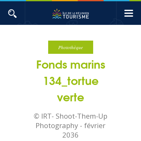
Aller
au
contenu
ACTUALITÉS
principal
Main
Évènements
navigation
Photothèque
Fonds marins
Produits touristiques
134_tortue
Etudes et indicateurs
verte
Voyages de presse
© IRT- Shoot-Them-Up
Toute l'actualité
Photography -
février
2036