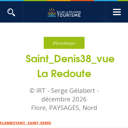
Aller
au
contenu
ACTUALITÉS
principal
Main
Évènements
navigation
Photothèque
Saint_Denis38_vue
Produits touristiques
La Redoute
Etudes et indicateurs
© IRT - Serge Gélabert -
Voyages de presse
décembre 2026
Flore, PAYSAGES, Nord
Toute l'actualité
FLAMBOYANT
,
SAINT-DENIS