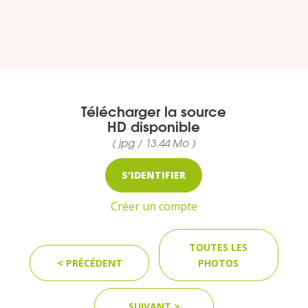
VOUS
Pro. du tourisme
Organisateur de voyage
Télécharger la source
HD disponible
Journaliste
( jpg / 13.44 Mo )
S'IDENTIFIER
L'IRT
Créer un compte
Qui sommes nous
TOUTES LES
Planning actions IRT
< PRÉCÉDENT
PHOTOS
Marchés / Achats
SUIVANT >