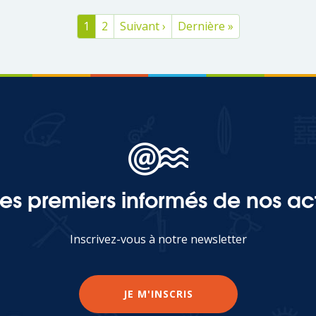
Page
1
Tags
2
Page
Suivant ›
Dernière
Dernière »
courante
suivante
page
les premiers informés de nos act
Inscrivez-vous à notre newsletter
JE M'INSCRIS