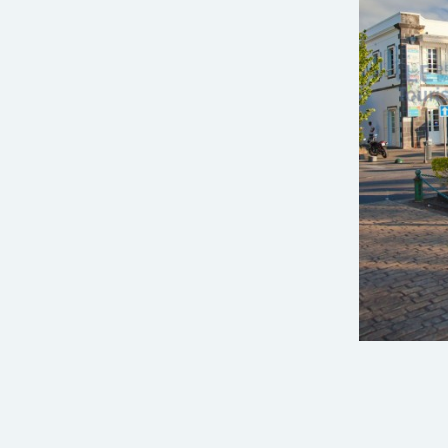
Jeudi
31
décembre,
Expire 
2026