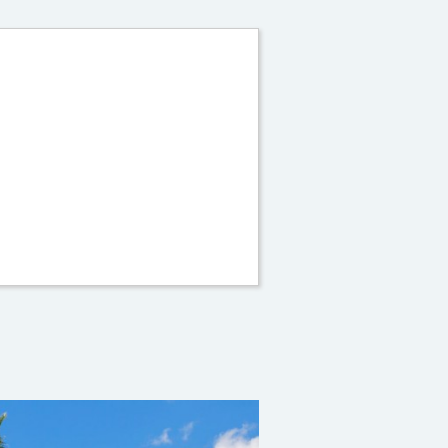
_flamboyant_La
_St