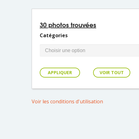
30 photos trouvées
Catégories
VOIR TOUT
Voir les conditions d'utilisation
aeroport38_Saint_Denis
Expire
transports07_route
le
de
saint_denis44